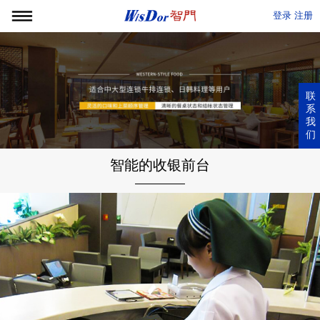
登录
注册
联
系
我
们
智能的收银前台